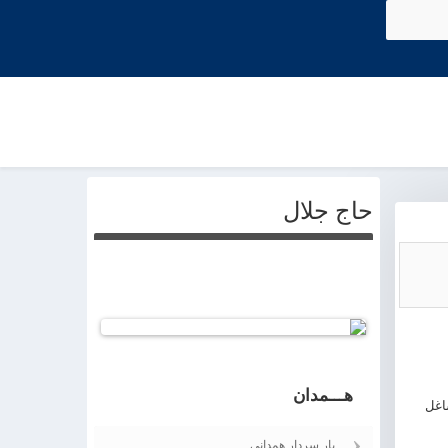
حاج جلال
Joomla! 3 Modules
- by
VinaGecko.com
© Free
هـــمدان
اغل
یار سردار همدانی