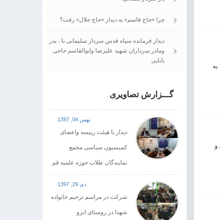
چرا «حاج قاسم» به دیدار «حاج جلال» رفت؟
دیدار فرمانده سپاه قدس سردار سلیمانی با ، پدر
ومادر سرداران شهید علیرضا وابوالقاسم حاجی
بابایی
به
گـــزارش تصاویری
بهمن 04, 1397
دیدار با هیئت رییسه واعضای
پا می‌شود و
کمیسیون سیاسی مجمع
نمایندگان طلاب حوزه علمیه قم
دی 29, 1397
شرکت در مراسم ترحیم خانواده
شهدا در روستای ابرو