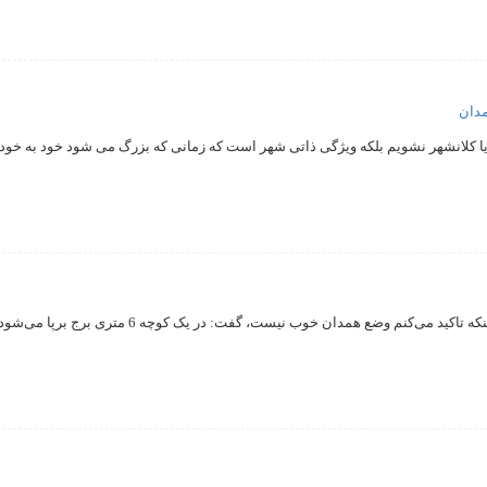
یا کلانشهر نشویم بلکه ویژگی ذاتی شهر است که زمانی که بزرگ می شود خود به خود 
نماينده مردم همدان و فامنين در مجلس شوراي اسلامي با بيان اينكه تاکید می‌كنم وضع همدان خوب نیست، گفت: در یک کوچه 6 متری برج بر