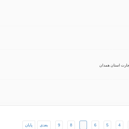
جارت استان همدان
4
5
6
7
8
9
بعدی
پایان