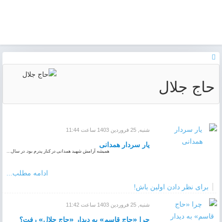
حاج جلال
شنبه, 25 فروردين 1403 ساعت 11:44
یار سردار همدانی
همیشه آرامش شهید همدانی در کنار پدرم بود. در سال…
ادامه مطلب...
برای نظر دادن اولین باش!
شنبه, 25 فروردين 1403 ساعت 11:42
چرا «حاج قاسم» به دیدار «حاج جلال» رفت؟