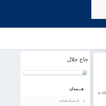
حاج جلال
Joomla! 3 Modules
- by
VinaGecko.com
© Free
هـــمدان
ان و
یار سردار همدانی