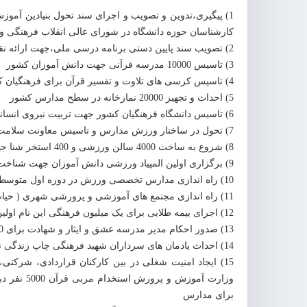
1) پیگیری،تدوین و تصویب و اجرای سند تحول بنیادین آمو
کارشناسان حوزه دانشگاه در شورای عالی انقلاب فرهنگی ورونم
2) تصویب سند پایین دستی برنامه درسی ملی،جهت ارائه نقشه کلان برنامه درسی در چارچوب نظام برنامه ریزی درسی
3) تاسیس 10000 مدرسه قرآنی جهت دانش آموزان کشور
4) تاسیس کرسی های تلاوت و تفسیر قرآن برای فرهنگیان کشور
5) احداث و تجهیز 20000 نمازخانه در سطح مدارس کشور
6) تاسیس دانشگاه فرهنگیان کشور جهت تربیت نیروی انسانی متعهد و متخصص با 64 پردیس دانشگاهی
7) تحول در ساختار ورزش مدارس و تاسیس معاونت سلامت و تربیت بدنی در وزارت آموزش و پرورش
8) شروع به ساخت 4000 سالن ورزشی و 400 استخر شنا جهت توسعه فعالیتهای ورزشی دانش آموزان و فرهنگیان
9) برگزاری اولین المپیاد ورزشی دانش آموزان جهت شناخت استعدادهای ورزشی دانش آموزان سراسر کشور
10) راه اندازی مدارس تخصصی ورزش در دوره اول متوسطه
11) راه اندازی مجتمع های آموزشی و پرورشی شهری ( حیات طیبه ) وروستایی( ترنم ولایت )با هدف توسعه عدالت آموزشی
12) اجرای بیمه طلایی برای یک میلیون فرهنگی این نام اولین بار بود که وارد فرهنگ لغات کشور شد.
13) صدور احکام مدیر مدرسه عشق و ایثار و شهادت برای 4900 شهید فرهنگی ومدیریت جاودانه ان ها
14) احداث یادمان های سرداران شهید فرهنگی چاپ زندگی نامه ان ها
15) ایجاد امنیت شغلی در بین کارکنان قراردادی، شرک
برای مدارس