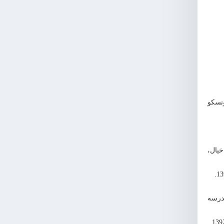
نسکو
خیال،
درسه