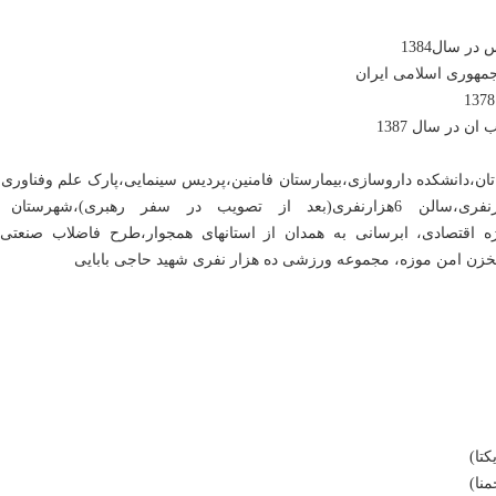
نند: بیمارستان اکباتان،دانشکده داروسازی،بیمارستان فامنین،پردیس سینمایی،پارک علم وفناور
هنرهای معاصر،تالار5هزارنفری همدان،استادیوم 15هزارنفری،سالن 6هزارنفری(بعد از تصویب در سفر رهبری)،شه
یژه اقتصادی، ابرسانی به همدان از استانهای همجوار،طرح فاضلاب صنعتی
 مخزن امن موزه، مجموعه ورزشی ده هزار نفری شهید حاجی بابایی