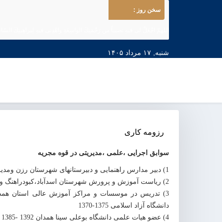
سخن روز :
اللهمّ اجْعَلْ لی فیهِ نصیباً من رَحْمَتِكَ الواسِعَةِ واهْدِنی فیهِ لِبراهِینِكَ السّاط
خدایا پاكیزه‌ام كن در این روز از چرك و كثافت و شكیبائیم ده در آن به آ
شنبه, ۱۷ مرداد ۱۴۰۵
رزومه کاری
سوابق اجرایی ،علمی ،مدیریتی در قوه مجریه
1) دبیر مدارس راهنمایی و دبیرستانهای شهرستان رزن ومدیر دبیرستان شهید موسوی 1358-1356
2) ریاست آموزش و پرورش شهرستان اسدآباد،کبودراهنگ ووهمدان 1364- 1360و
3) تدریس در موسسات و مراکز آموزش عالی استان همدا
دانشگاه آزاد اسلامی 1375-1370
4) عضو هیات علمی دانشگاه بوعلی سینا همدان 1392 -1385