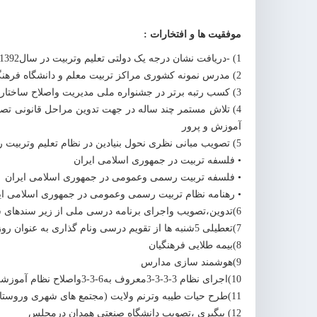
موفقیت ها و افتخارات :
1) -دریافت نشان درجه یک دولتی تعلیم وتربیت در سال1392
2) مدرس نمونه کشوری مراکز تربیت معلم و دانشگاه فرهنگیان کشور در سال 1375
3) کسب رتبه برتر در جشنواره ملی مدیریت واصلاح ساختار....1391
4) تلاش مستمر چند ساله در جهت تدوین مراحل قانونی تصوی
آموزش و پرور
5) تصویب مبانی نظری نحول بنیادین در نظام تعلیم وتربیت رسمی عمومی جمهوری اسلامی ایران شامل:
• فلسفه تربیت در جمهوری اسلامی ایران
• فلسفه تربیت رسمی وعمومی در جمهوری اسلامی ایران
• رهنامه نظام تربیت رسمی وعمومی در جمهوری اسلامی ای
6)تدوین،تصویب واجرای برنامه درسی ملی از زیر سندهای سند تحول
7)تعطیلی 5شنبه ها از تقویم درسی ونام گذاری به عنوان روز خانواده
8)بیمه طلایی فرهنگیان
9)هوشمند سازی مدارس
10)اجرای نظام 3-3-3-3معروف به6-3-3واصلاح نظام آموزشی بعد ازحدود50سال
11)طرح حیات طیبه وترنم ولایت (مجتمع های شهری وروستایی)
12) پیگیری ،تصویب دانشگاه صنعتی همدان درمجلس