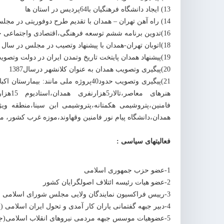
13) ایجاد دانشگاه فرهنگیان با64پردیس در استان ها
14) راه آهن تهران – همدان با تقدیم طرح دوفوریتی در مجلس در سال1384
16)تدوین برنامه ششم توسعه فرهنگی،اقتصادی واجتماعی جمهوری اسلامی ایران
18)اتوبان تهران-همدان با پیشنهاد وتصیب در مجلس در سال 1378
19)پیشنهاد همدان پایتخت تاریخ وتمدن ایران در دولت وتصویب ان در سال 1387
20)پیگیری وتصویب همدان به عنوان کلانشهر درسال1387
21)پیگیری وتصویب حدود40پروژه ملی ما
فامنین،پتروشیمی هکمتانه،پتروشیمی ابن سینا،منطقه و
همدان،دانشگاه پیام نور فامنین وقهاوند،موزه غرب کشور،
فعالیتهای سیاسی :
1-عضو حزب جمهوری اسلامی
2-عضو هیات رئیسه ائتلاف اصولگرایان کشور
3-رییس فراکسیون نمایندگان ولایی مجلس شورای اسلامی
4-دبیر جبهه گفتمانی یاران کار آمدی و تحول ایران اسلامی (یکتا)
5-عضوهیات موسس جبهه مردمی نیروهای انقلاب اسلامی(جمنا)