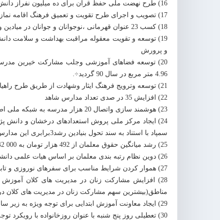
16) طرح نهضت ملی حفظ قرآن برای ده میلیون نفراز دانش آموز و فرهنگیان
17) تصویب و اجرای طرح تقویت و تعمیق فرهنگ اقامه نماز جماعت در مدارس کشور
18) کسب 23 عنوان قهرمانی ،نوجوانان و جوانان در میادین ورزشی بین المللی
و پرورش
4.96 متر مربع در سال 90 گردید÷.
21) توسعه وترویج فرهنگ ایثار وشهادت از طریق طرح راهیان نورهرسال یک میلیون نفردانش آموزان به مناطق عملیاتی
22) افزایش 35 در صدی تعداد مدارس شاهد
23) هوشمند سازی واتصال 20 هزار مدرسه به شبکه ملی اطلاعات
24) ایجاد مرکز ملی پروش استعدادهای درخشان و دانش 
سمپاد با استناد به سند تحول بنیادین رشد3برابری این مدارس
25) رشد میانگین حقوق معلمان از 492 هزار تومان به 000 1342 تومان با افزایش 7/2 برابر در طی 4 سال
26) دوین نظام رتبه بندی معلمان بر اساس هیات علمی دانشگاه ها
27) هموار کردن شرایط مناسب برای سفرهای نوروزی و تابستانی فرهنگیان شریف سراسر کشور
28) افزایش مشارکت زنان در مدیریت های کلان آموزش و
مناطق(بیشترین سهم مشارکت زنان در مدیریت های کلان در
29) ایجاد معاونت آموزش ابتدایی برای توجه ویژه به زیر ساختهای تعلیم وتربیت با رویکرد سند تحول بنیادین
30) تعطیلی روز پنج شنبه با عنوان روزخانواده با رویکرد توجه به بنیان تربیتی خانواده ها