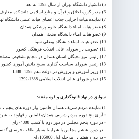
5) دانشیار دانشگاه تهران از سال 1392 به بعد
6) مدیر گروه اخلاق و قرآن و منابع اسلامی دانشکده معارف و اندیشه اسلامی دانشگاه تهران
7) نماینده هیات اجرایی جذب اعضای هیات علمی دانشگاه تهران
8) عضو هیات امناء دانشگاه علوم پزشکی همدان
9) عضو هیات امناء دانشگاه صنعتی همدان
10) عضو هیات امناء دانشگاه بوعلی سینا
11) عضویت در شورای عالی انقلاب فرهنگی کشور
12) رئیس میز نخبگان استان همدان در مجمع تشخیص مصلحت نظام
13) رئیس شورای سیاست گذاری بسیج دانش آموزی کشور
14) وزیر آموزش و پرورش در دولت دهم 1392- 1388
15) عضو شورای عالی انقلاب اسلامی 1388-1392
سوابق در نهاد قانونگذاری و قوه مقننه:
1) نماینده مردم شریف همدان فامنین واز دوره های پنجم ، ششم ،هفتم ،هشتم ودهم در مجلس شورای اسلامی
• آرائ پنج دوره مردم شریف همدان،فامنین و قهاوند به شر
- در دوره پنجم مجلس در دور دوم با کسب 74000رای
- در دوره ششم مجلس با شرایط بسیار طاقت فرسای گفتمان اصلا
- در دوره هفتم در مرحله اول 105000رای