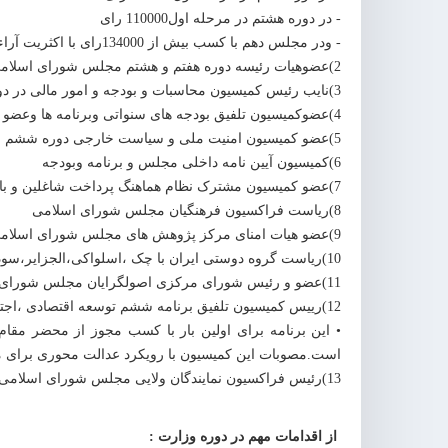
- در دوره هشتم در مرحله اول110000 رای
- ودر مجلس دهم با کسب بیش از 134000رای با اکثریت آراء مردم در مرحله اول
2)عضوهیات رئیسه دوره هفتم و هشتم مجلس شورای اسلامی
3)نایب رئیس کمیسیون محاسبات و بودجه و امور مالی در دوره پنجم مجلس شورای اسلامی
4)عضوکمیسیون تلفیق بودجه های سنواتی وبرنامه ها وعضو هیات رییسه ان ها
5)عضو کمیسیون امنیت ملی و سیاست خارجی دوره ششم ،هفتم
6)کمیسیون آیین نامه داخلی مجلس و برنامه وبودجه
7)عضو کمیسیون مشترک نظام هماهنگ پرداخت شاغلین و بازنشستگان
8)ریاست فراکسیون فرهنگیان مجلس شورای اسلامی
9)عضو هیات امنای مرکز پژوهش های مجلس شورای اسلامی
10)ریاست گروه دوستی ایران با چک ،اسلواکی،الجزایر،سودان ، فلسطین و..
11)عضو و رئیس شورای مرکزی اصولگرایان مجلس شورای اسلا
12)رییس کمیسیون تلفیق برنامه ششم توسعه اقتصادی ،اجتماعی و فرهنگی جمهوری اسلامی ایران :
• این برنامه برای اولین بار با کسب مجوز از محضر مق
است.مصوبات این کمیسیون با رویکرد عدالت محوری برای م
13)رئیس فراکسیون نمایندگان ولایی مجلس شورای اسلامی
از اقدامات مهم در دوره وزارت :