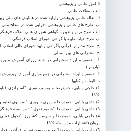
6-امور علمی و پژوهشی
الف- مقالات علمی:
20مقاله علمی-پژوهشی وارایه شده در همایش های ملی وبین المللی
ب- طرح های علمی و پژوهشی اجرایی شده در سطح ملی:
الف-طرح ترنم والدین با گواهی شورای عالی انقلاب فرهنگ
ب-طرح حیات طیبه با گواهی شورای انقلاب فرهنگی
ج- طرح مدارس قرآنی باگواهی وتایید شورای عالی انقلاب 
ج-سخنرانی های بین المللی :
1- -حضور و ایراد سخنرانی در جمع وزرای آموزش و پر
(پاریس)
2- حضور و ایراد سخنرانی در جمع وزاری آموزش وپرورش در سازمان اسلامی آموزشی و علمی فرهنگی آیسسکو (عربستا ن)
د-تالیفات و کتابها
1) حاجی بابایی، حمیدرضا و یوسف نوری. "استراتژی فنا
1392.
2) حاجی بابایی، حمیدرضا و مهری سویزی. "به سوی تعلیم و تربیت قرآنی." تهران: موسسه فرهنگی مدرسه برهان (انتشارات مدرسه)، 1392.
3) حاجی بابایی، حمیدرضا. "شمیم تحول." : موسسه فرهنگی برهان (انتشارت مدرسه)، 1392.
4) حاجی بابایی، حمیدرضا و سوسن کشاورز. "تحول عملی 
برهان (انتشارات مدرسه)، 1392.
5) حاجی بابایی،حمیدرضا"نقد و بررسی تفسیر قرآن به قرآن و سیرتاریخی آن."تهران:موسسه فرهنگی مدرسه برهان(انتشارات مدرسه)، 1392.