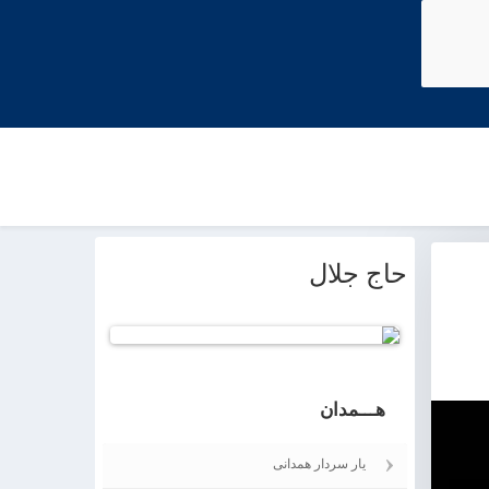
حاج جلال
Joomla! 3 Modules
- by
VinaGecko.com
© Free
هـــمدان
یار سردار همدانی