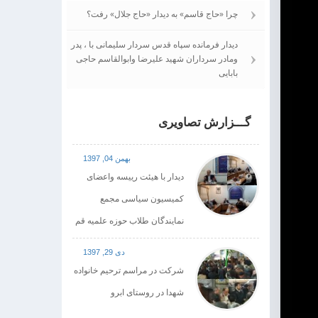
چرا «حاج قاسم» به دیدار «حاج جلال» رفت؟
دیدار فرمانده سپاه قدس سردار سلیمانی با ، پدر
ومادر سرداران شهید علیرضا وابوالقاسم حاجی
بابایی
گـــزارش تصاویری
بهمن 04, 1397
دیدار با هیئت رییسه واعضای
کمیسیون سیاسی مجمع
نمایندگان طلاب حوزه علمیه قم
دی 29, 1397
شرکت در مراسم ترحیم خانواده
شهدا در روستای ابرو