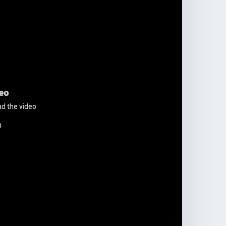
eo.
d the video.
4