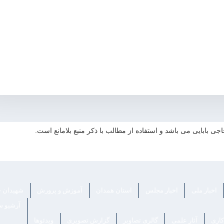
 بابایی می باشد و استفاده از مطالب با ذکر منبع بلامانع است.
اخبار ملی
اخبار مجلس
استان همدان
آموزش و پرورش
شهیدان ح
آرشیو س
کاری
آثار علمی
گالری تصاویر
گزارش تصویری
ویدئوها